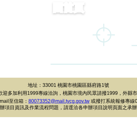
回首頁
地址：33001 桃園市桃園區縣府路1號
多加利用1999專線洽詢，桃園市境內民眾請撥1999，外縣市民眾
ail至信箱：
80073352@mail.tycg.gov.tw
或撥打系統報修專線03-3
辦項目資訊及作業流程問題，請逕洽各申辦項目說明頁面之承辦